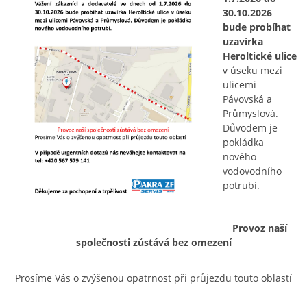
30.10.2026
bude probíhat
uzavírka
Heroltické ulice
v úseku mezi
ulicemi
Pávovská a
Průmyslová.
Důvodem je
pokládka
nového
vodovodního
potrubí.
Provoz naší
společnosti zůstává bez omezení
Prosíme Vás o zvýšenou opatrnost při průjezdu touto oblastí