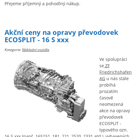
Přejeme příjemný a pohodlný nákup.
Akční ceny na opravy převodovek
ECOSPLIT - 16 S xxx
Kategorie:
Nákladní vozidla
Ve spolupráci
se
ZF
Friedrichshafen
AG
u nás stále
probíhá
prozatím
časově
neomezená
akce na opravy
převodovek
ECOSPLIT -
typového ozn.
16 S xxx (např. 16S151, 181, 221, 2520, 2331 atd.), vybavených