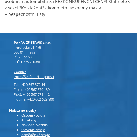
osobních automobilů za BEZKONKURENČNÍ CENY! Stáhněte si
v sekci "
Ke stažení
" - kompletní seznamy maziv
+ bezpečnostní listy.
PAKRA ZF-SERVIS s.r.o.
Heroltická 5111/8
586 01 Jihlava
IČ: 25551680
DIČ: CZ25551680
Cookies
Prohlášení o přístupnosti
Tel: +420 567 579 141
Fax1: +420 567 579 139
Fax2: +420 567 579 142
Hotline: +420 602 522 900
Nabízené služby
Osobní vozidla
Autobusy
Nákladní vozidla
Stavební stroje
Zemědělské stroje