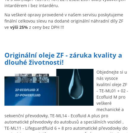
intardérem i bez intardéru.
Na veškeré opravy provedené v našem servisu poskytujeme
finální celkovou slevu na dodané originální náhradní díly ZF
ve
výši 25%
z ceny bez DPH !!!
Originální oleje ZF - záruka kvality a
dlouhé životnosti!
Objednejte si u
nás vysoce
kvalitní oleje ZF
- TE-ML01 + 02 -
Ecofluid M pro
veškeré
mechanické a
sekvenční převodovky, TE-ML14 - Ecofluid A plus pro
automatické převodovky do autobusů a speciálních vozidel ,
TE-ML11 - Lifeguardfluid 6 + 8 pro automatické převodovky do