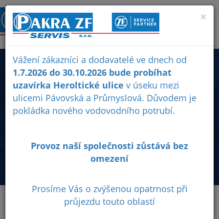
×
Vážení zákazníci a dodavatelé ve dnech od
AUTOBUSY
1.7.2026 do 30.10.2026 bude probíhat
uzavírka Heroltické ulice
v úseku mezi
ulicemi Pávovská a Průmyslová. Důvodem je
Servis a opravy převodovek, náprav, a dodávky originálních
pokládka nového vodovodního potrubí.
náhradních dílů ZF pro autobusy MAN, DAF, IRISBUS-IVECO,
SOR, SOLARIS, BOVA, Van Hool, EvoBus, NEOPLAN, MB,
SCANIA a další.
Provoz naší společnosti zůstává bez
omezení
Prosíme Vás o zvýšenou opatrnost při
průjezdu touto oblastí