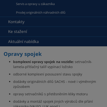
Servis a opravy u zákazníka
Prodej originálních náhradních dílů
Kontakty
Ke stažení
Aktuální nabídka
Opravy spojek
komplexní opravy spojek na vozidle:
setrvačník-
lamela-přítlačný talíř-vypínací ložisko
odborné komplexní posouzení stavu spojky
dodávky originálních dílů SACHS - nové i výměnným
způsobem
opravy setrvačníků s přetěsněním kliky motoru
dodávky a montáž spojek jiných výrobců dle přání
zákazníka (VALEO, LUK apod.)