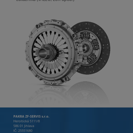
PAKRA ZF-SERVIS s.r.o.
Heroltická 5111/8
586 01 Jihlava
IČ: 25551680