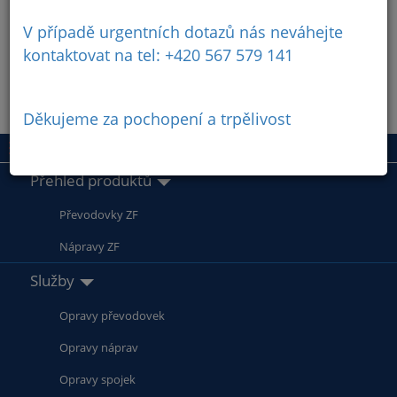
V případě urgentních dotazů nás neváhejte
kontaktovat na tel: +420 567 579 141
Děkujeme za pochopení a trpělivost
Přehled produktů
Převodovky ZF
Nápravy ZF
Služby
Opravy převodovek
Opravy náprav
Opravy spojek