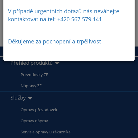
V případě urgentních dotazů nás neváhejte
kontaktovat na tel: +420 567 579 141
Děkujeme za pochopení a trpělivost
Přehled produktů
Převodovky ZF
Nápravy ZF
Služby
Opravy převodovek
Opravy náprav
Servis a opravy u zákazníka