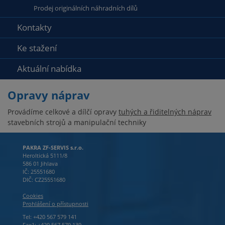
Prodej originálních náhradních dílů
Kontakty
Ke stažení
Aktuální nabídka
Opravy náprav
Provádíme celkové a dílčí opravy
tuhých a řiditelných náprav
stavebních strojů a manipulační techniky
PAKRA ZF-SERVIS s.r.o.
Heroltická 5111/8
586 01 Jihlava
IČ: 25551680
DIČ: CZ25551680
Cookies
Prohlášení o přístupnosti
Tel: +420 567 579 141
Fax1: +420 567 579 139