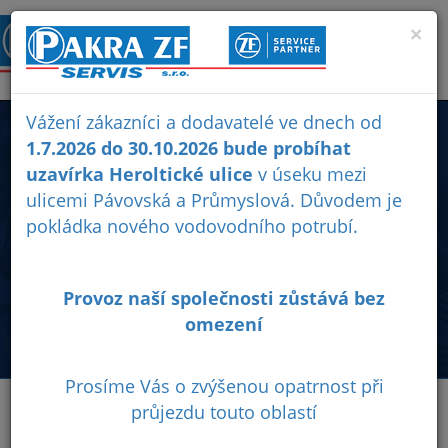
×
Vážení zákazníci a dodavatelé ve dnech od
STAVEBNÍ STROJE
1.7.2026 do 30.10.2026 bude probíhat
uzavírka Heroltické ulice
v úseku mezi
ulicemi Pávovská a Průmyslová. Důvodem je
Servis a opravy převodovek, náprav, dodávky originálních
pokládka nového vodovodního potrubí.
náhradních dílů ZF pro stavební stroje a autojeřáby značek
Ahlmann, CASE, CAT, DEMAG, Liebherr, John Deere,
Manitowoc, New Holland, SCANIA, TEREX, VOLVO a další.
Provoz naší společnosti zůstává bez
omezení
Prosíme Vás o zvýšenou opatrnost při
průjezdu touto oblastí