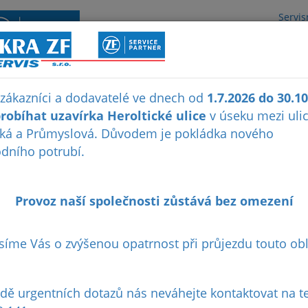
Servis
O NÁS
NOVINKY
REFERENCE
 zákazníci a dodavatelé ve dnech od
1.7.2026 do 30.1
robíhat uzavírka Heroltické ulice
v úseku mezi uli
ká a Průmyslová. Důvodem je pokládka nového
dního potrubí.
Provoz naší společnosti zůstává bez omezení
síme Vás o zvýšenou opatrnost při průjezdu touto obl
a
adě urgentních dotazů nás neváhejte kontaktovat na te
ch