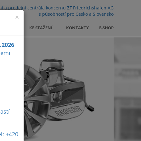
ní a prodejní centrála koncernu ZF Friedrichshafen AG
s působností pro Česko a Slovensko
×
KARIÉRA
KE STAŽENÍ
KONTAKTY
E-SHOP
0.2026
cemi
astí
l: +420