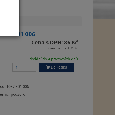
 1087 301 006
Cena s DPH: 86 Kč
Cena bez DPH: 71 Kč
dodání do 4 pracovních dnů
Do košíku
ód: 1087 301 006
ěsnicí pouzdro