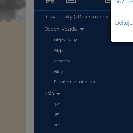
567 57
údajů
Rozvodovky (xDrive) osobních vozidel
Děkuje
Osobní vozidla
Olejové vany
Oleje
Adaptéry
Filtry
Pouzdro mechatroniku
Kola
17"
15"
16"