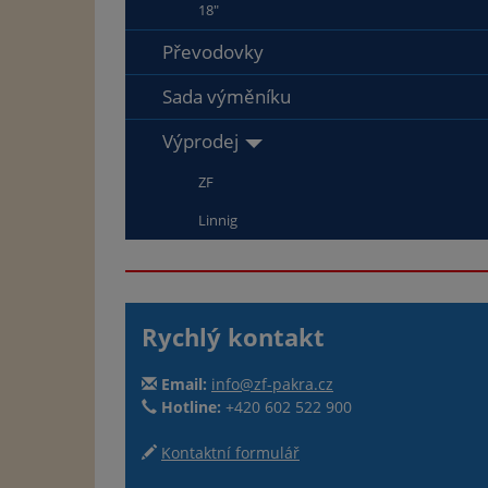
18"
Převodovky
Sada výměníku
Výprodej
ZF
Linnig
Rychlý kontakt
Email:
info@zf-pakra.cz
Hotline:
+420 602 522 900
Kontaktní formulář