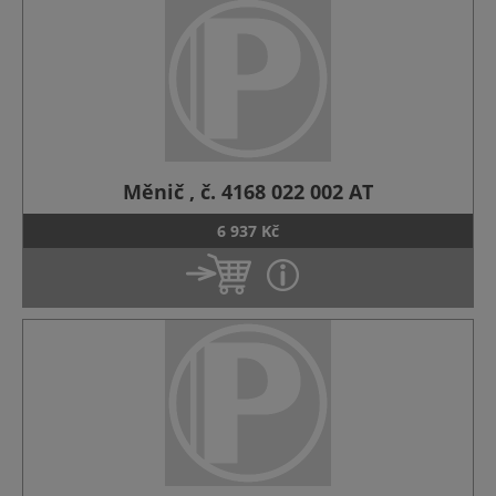
Měnič , č. 4168 022 002 AT
6 937 Kč