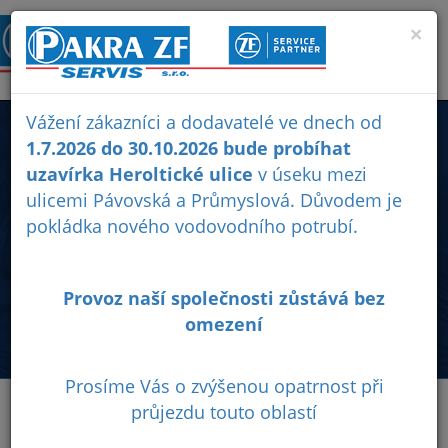
×
Vážení zákazníci a dodavatelé ve dnech od
E-SHOP
1.7.2026 do 30.10.2026 bude probíhat
uzavírka Heroltické ulice
v úseku mezi
ulicemi Pávovská a Průmyslová. Důvodem je
Prodej originálních náhradních dílů ZF, rozvodovek (xDrive)
pokládka nového vodovodního potrubí.
osobních vozidel BMW, Audi, Jeep, Chevrolet, Land Rover,
Mercedes-Benz, Škoda, Seat, převodovek, olejů ZF,
olejových van, filtrů...
Provoz naší společnosti zůstává bez
0
Obchodní
Ochrana
omezení
podmínky
osobních
údajů
Prosíme Vás o zvýšenou opatrnost při
průjezdu touto oblastí