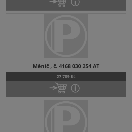
Měnič , č. 4168 030 254 AT
27 789 Kč