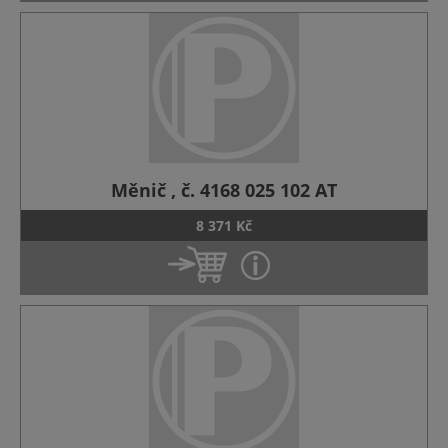
Měnič , č. 4168 025 102 AT
8 371 Kč