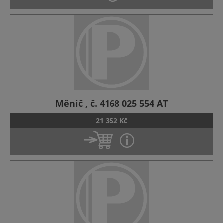
Měnič , č. 4168 025 554 AT
21 352 Kč