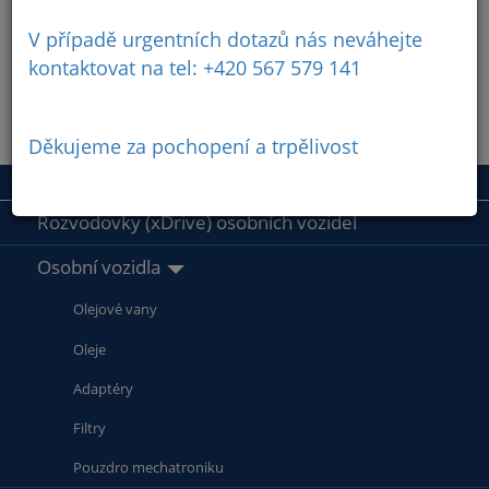
V případě urgentních dotazů nás neváhejte
kontaktovat na tel: +420 567 579 141
Děkujeme za pochopení a trpělivost
Rozvodovky (xDrive) osobních vozidel
Osobní vozidla
Olejové vany
Oleje
Adaptéry
Filtry
Pouzdro mechatroniku