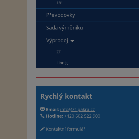
18"
Převodovky
Sada výměníku
Výprodej
ZF
Linnig
Rychlý kontakt
Email:
info@zf-pakra.cz
Hotline:
+420 602 522 900
Kontaktní formulář