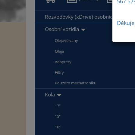
567 57
údajů
Rozvodovky (xDrive) osobních vozidel
Děkuje
Osobní vozidla
Olejové vany
Oleje
Adaptéry
Filtry
Pouzdro mechatroniku
Kola
17"
15"
16"