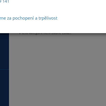
9 141
me za pochopení a trpělivost
Převodovky
V této kategorii není žádné zboží.