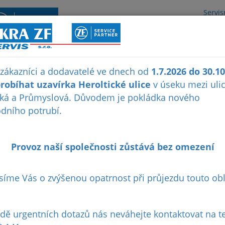
Servis
O NÁS
NOVINKY
REFERENCE
 zákazníci a dodavatelé ve dnech od
1.7.2026 do 30.1
robíhat uzavírka Heroltické ulice
v úseku mezi uli
ká a Průmyslová. Důvodem je pokládka nového
dního potrubí.
Provoz naší společnosti zůstává bez omezení
síme Vás o zvýšenou opatrnost při průjezdu touto obl
a
adě urgentních dotazů nás neváhejte kontaktovat na te
ch