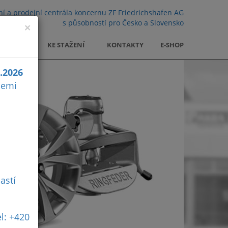
ní a prodejní centrála koncernu ZF Friedrichshafen AG
s působností pro Česko a Slovensko
×
KARIÉRA
KE STAŽENÍ
KONTAKTY
E-SHOP
0.2026
cemi
astí
l: +420