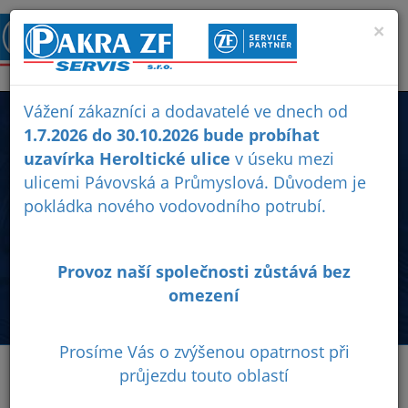
×
Vážení zákazníci a dodavatelé ve dnech od
E-SHOP
1.7.2026 do 30.10.2026 bude probíhat
uzavírka Heroltické ulice
v úseku mezi
ulicemi Pávovská a Průmyslová. Důvodem je
Prodej originálních náhradních dílů ZF, rozvodovek (xDrive)
pokládka nového vodovodního potrubí.
osobních vozidel BMW, Audi, Jeep, Chevrolet, Land Rover,
Mercedes-Benz, Škoda, Seat, převodovek, olejů ZF,
olejových van, filtrů...
Provoz naší společnosti zůstává bez
0
Obchodní
Ochrana
omezení
podmínky
osobních
údajů
Prosíme Vás o zvýšenou opatrnost při
průjezdu touto oblastí