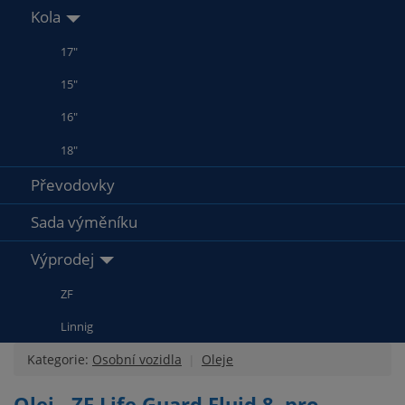
Kola
17"
15"
16"
18"
Převodovky
Sada výměníku
Výprodej
ZF
Linnig
Kategorie:
Osobní vozidla
Oleje
Olej - ZF Life Guard Fluid 8, pro