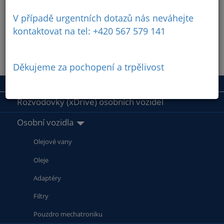
V případě urgentních dotazů nás neváhejte
kontaktovat na tel: +420 567 579 141
Děkujeme za pochopení a trpělivost
Rozvodovky (xDrive) osobních vozidel
Osobní vozidla
Olejové vany
Oleje
Adaptéry
Filtry
Pouzdro mechatroniku