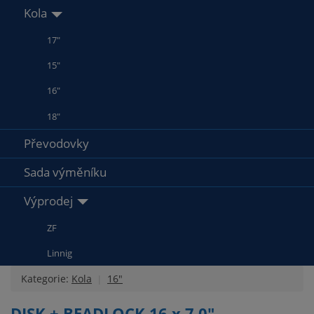
Kola
17"
15"
16"
18"
Převodovky
Sada výměníku
Výprodej
ZF
Linnig
Kategorie:
Kola
16"
DISK + BEADLOCK 16 x 7,0"