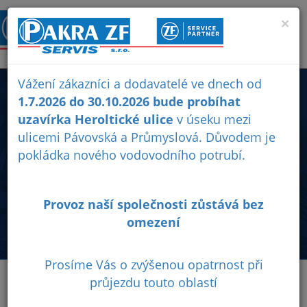
×
Vážení zákazníci a dodavatelé ve dnech od
E-SHOP
1.7.2026 do 30.10.2026 bude probíhat
uzavírka Heroltické ulice
v úseku mezi
ulicemi Pávovská a Průmyslová. Důvodem je
Prodej originálních náhradních dílů ZF, rozvodovek (xDrive)
pokládka nového vodovodního potrubí.
osobních vozidel BMW, Audi, Jeep, Chevrolet, Land Rover,
Mercedes-Benz, Škoda, Seat, převodovek, olejů ZF,
olejových van, filtrů...
Provoz naší společnosti zůstává bez
0
Obchodní
Ochrana
omezení
podmínky
osobních
údajů
Prosíme Vás o zvýšenou opatrnost při
průjezdu touto oblastí