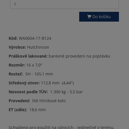
Do košíku
Kód:
WA0604-17-B124
Výrobce:
Hutchinson
Práškově lakované:
barevné provedení na poptávku
Rozměr:
16 x 7,0"
Rozteč:
5H - 165,1 mm
Středový otvor:
112,8 mm (4,44")
Nosnost podle TÜV:
1.300 kg - 5,5 bar
Provedení:
lité hliníkové kolo
ET (zális):
18,6 mm
Schváleno pro použití na silnicích - jedinečné v terénu.