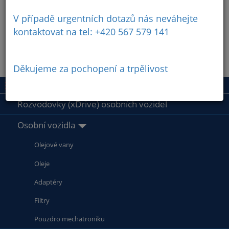
V případě urgentních dotazů nás neváhejte
kontaktovat na tel: +420 567 579 141
Děkujeme za pochopení a trpělivost
Rozvodovky (xDrive) osobních vozidel
Osobní vozidla
Olejové vany
Oleje
Adaptéry
Filtry
Pouzdro mechatroniku