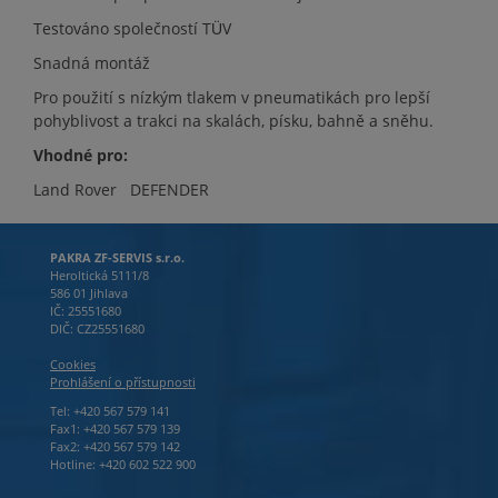
Testováno společností TÜV
Snadná montáž
Pro použití s nízkým tlakem v pneumatikách pro lepší
pohyblivost a trakci na skalách, písku, bahně a sněhu.
Vhodné pro:
Land Rover DEFENDER
PAKRA ZF-SERVIS s.r.o.
Heroltická 5111/8
586 01 Jihlava
IČ: 25551680
DIČ: CZ25551680
Cookies
Prohlášení o přístupnosti
Tel: +420 567 579 141
Fax1: +420 567 579 139
Fax2: +420 567 579 142
Hotline: +420 602 522 900