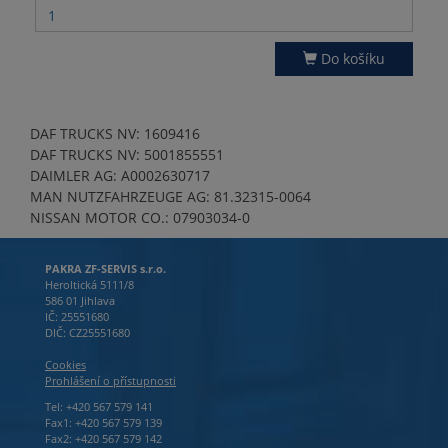
Do košíku
DAF TRUCKS NV: 1609416
DAF TRUCKS NV: 5001855551
DAIMLER AG: A0002630717
MAN NUTZFAHRZEUGE AG: 81.32315-0064
NISSAN MOTOR CO.: 07903034-0
PAKRA ZF-SERVIS s.r.o.
Heroltická 5111/8
586 01 Jihlava
IČ: 25551680
DIČ: CZ25551680
Cookies
Prohlášení o přístupnosti
Tel: +420 567 579 141
Fax1: +420 567 579 139
Fax2: +420 567 579 142