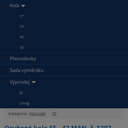
Kola
17"
15"
16"
18"
Převodovky
Sada výměníku
Výprodej
ZF
Linnig
Kategorie:
Výprodej
ZF
Ozubené kolo S5 - 42 MAN, č. 1307