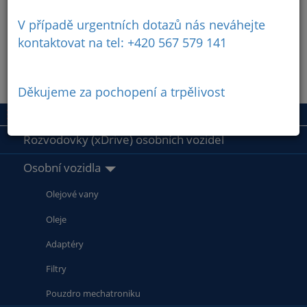
V případě urgentních dotazů nás neváhejte
kontaktovat na tel: +420 567 579 141
Děkujeme za pochopení a trpělivost
Rozvodovky (xDrive) osobních vozidel
Osobní vozidla
Olejové vany
Oleje
Adaptéry
Filtry
Pouzdro mechatroniku