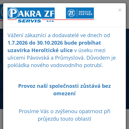
×
Vážení zákazníci a dodavatelé ve dnech od
E-SHOP
1.7.2026 do 30.10.2026 bude probíhat
uzavírka Heroltické ulice
v úseku mezi
ulicemi Pávovská a Průmyslová. Důvodem je
Prodej originálních náhradních dílů ZF, rozvodovek (xDrive)
pokládka nového vodovodního potrubí.
osobních vozidel BMW, Audi, Jeep, Chevrolet, Land Rover,
Mercedes-Benz, Škoda, Seat, převodovek, olejů ZF,
olejových van, filtrů...
Provoz naší společnosti zůstává bez
0
Obchodní
Ochrana
omezení
podmínky
osobních
údajů
Prosíme Vás o zvýšenou opatrnost při
průjezdu touto oblastí