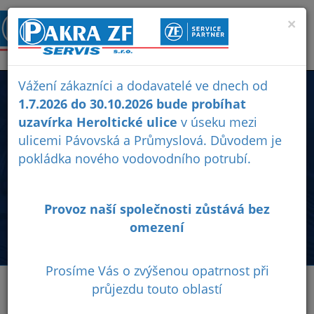
×
Vážení zákazníci a dodavatelé ve dnech od
E-SHOP
1.7.2026 do 30.10.2026 bude probíhat
uzavírka Heroltické ulice
v úseku mezi
ulicemi Pávovská a Průmyslová. Důvodem je
Prodej originálních náhradních dílů ZF, rozvodovek (xDrive)
pokládka nového vodovodního potrubí.
osobních vozidel BMW, Audi, Jeep, Chevrolet, Land Rover,
Mercedes-Benz, Škoda, Seat, převodovek, olejů ZF,
olejových van, filtrů...
Provoz naší společnosti zůstává bez
0
Obchodní
Ochrana
omezení
podmínky
osobních
údajů
Prosíme Vás o zvýšenou opatrnost při
průjezdu touto oblastí