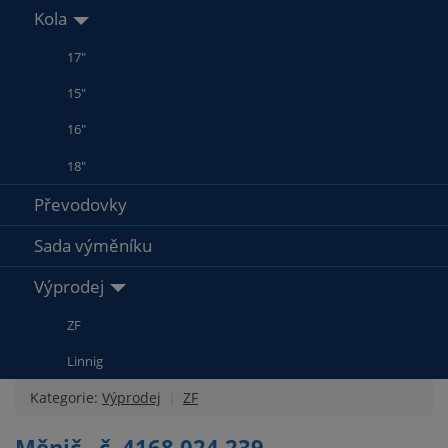
Kola
17"
15"
16"
18"
Převodovky
Sada výměníku
Výprodej
ZF
Linnig
Kategorie:
Výprodej
ZF
Měnič , č. 4168 024 239