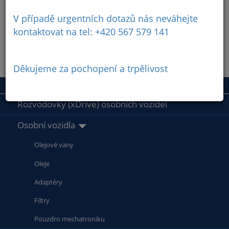
V případě urgentních dotazů nás neváhejte
kontaktovat na tel: +420 567 579 141
Děkujeme za pochopení a trpělivost
Rozvodovky (xDrive) osobních vozidel
Osobní vozidla
Olejové vany
Oleje
Adaptéry
Filtry
Pouzdro mechatroniku