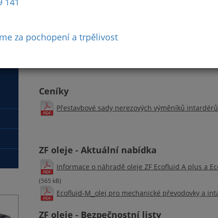
9 141
me za pochopení a trpělivost
Ke stažení
Ceníky
Přestavbové sady nerezových výměníků intardérů (z
ZF oleje - Aktuální nabídka
Informace o náhradě oleje ZF Ecofluid A plus a Eco
(565 kB)
Ecofluid-M_olej pro mechanické převodovky a int
ZF oleje - Bezpečnostní listy