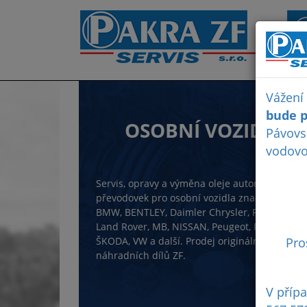
Vážení
bude p
OSOBNÍ VOZIDLA
Pávovs
vodovo
Servis, opravy a výměna oleje automatických
převodovek pro osobní vozidla značek AUDI,
BMW, BENTLEY, Daimler Chrysler, FORD, GM,
Land Rover, MB, NISSAN, Peugeot, Porsche,
Pro
ŠKODA, VW a další. Prodej originálních
náhradních dílů ZF.
V příp