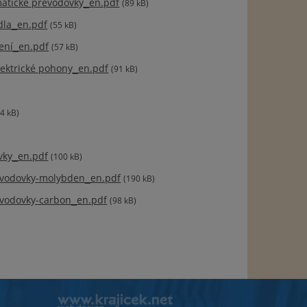
atické převodovky_en.pdf
(89 kB)
dla_en.pdf
(55 kB)
ení_en.pdf
(57 kB)
ektrické pohony_en.pdf
(91 kB)
4 kB)
vky_en.pdf
(100 kB)
vodovky-molybden_en.pdf
(190 kB)
vodovky-carbon_en.pdf
(98 kB)