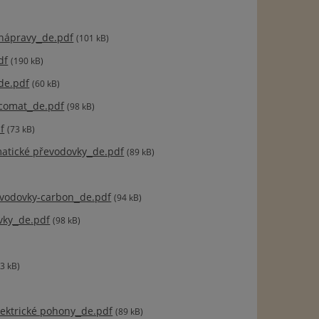
 nápravy_de.pdf
(101 kB)
df
(190 kB)
de.pdf
(60 kB)
comat_de.pdf
(98 kB)
f
(73 kB)
atické převodovky_de.pdf
(89 kB)
vodovky-carbon_de.pdf
(94 kB)
vky_de.pdf
(98 kB)
3 kB)
ektrické pohony_de.pdf
(89 kB)