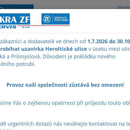
Servis
O NÁS
NOVINKY
REFERENCE
 zákazníci a dodavatelé ve dnech od
1.7.2026 do 30.1
robíhat uzavírka Heroltické ulice
v úseku mezi uli
ká a Průmyslová. Důvodem je pokládka nového
dního potrubí.
Provoz naší společnosti zůstává bez omezení
síme Vás o zvýšenou opatrnost při průjezdu touto obl
adě urgentních dotazů nás neváhejte kontaktovat na te