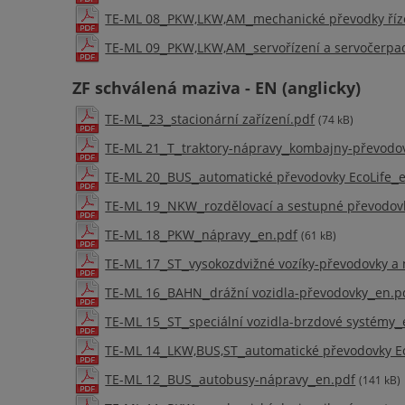
TE-ML 08_PKW,LKW,AM_mechanické převodky říz
TE-ML 09_PKW,LKW,AM_servořízení a servočerpa
ZF schválená maziva - EN (anglicky)
TE-ML_23_stacionární zařízení.pdf
(74 kB)
TE-ML 21_T_traktory-nápravy_kombajny-převodo
TE-ML 20_BUS_automatické převodovky EcoLife_
TE-ML 19_NKW_rozdělovací a sestupné převodov
TE-ML 18_PKW_nápravy_en.pdf
(61 kB)
TE-ML 17_ST_vysokozdvižné vozíky-převodovky a
TE-ML 16_BAHN_drážní vozidla-převodovky_en.p
TE-ML 15_ST_speciální vozidla-brzdové systémy_
TE-ML 14_LKW,BUS,ST_automatické převodovky E
TE-ML 12_BUS_autobusy-nápravy_en.pdf
(141 kB)