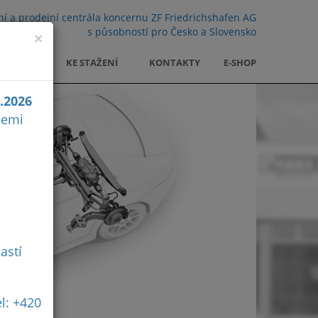
ní a prodejní centrála koncernu ZF Friedrichshafen AG
s působností pro Česko a Slovensko
×
KARIÉRA
KE STAŽENÍ
KONTAKTY
E-SHOP
0.2026
cemi
astí
l: +420