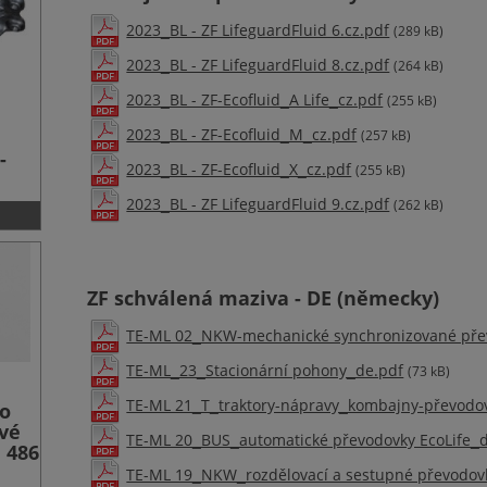
2023_BL - ZF LifeguardFluid 6.cz.pdf
(289 kB)
2023_BL - ZF LifeguardFluid 8.cz.pdf
(264 kB)
2023_BL - ZF-Ecofluid_A Life_cz.pdf
(255 kB)
2023_BL - ZF-Ecofluid_M_cz.pdf
(257 kB)
-
2023_BL - ZF-Ecofluid_X_cz.pdf
(255 kB)
2023_BL - ZF LifeguardFluid 9.cz.pdf
(262 kB)
ZF schválená maziva - DE (německy)
TE-ML 02_NKW-mechanické synchronizované pře
TE-ML_23_Stacionární pohony_de.pdf
(73 kB)
TE-ML 21_T_traktory-nápravy_kombajny-převodo
ro
ové
TE-ML 20_BUS_automatické převodovky EcoLife_
1 486
TE-ML 19_NKW_rozdělovací a sestupné převodov