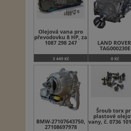
Olejová vana pro
převodovku 8 HP, za
LAND ROVER
1087 298 247
TAG000230E
3 449 Kč
0 Kč
Šroub torx p
plastové olej
BMW-27107643750,
vany, č. 0736 10
27108697978