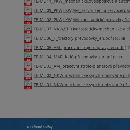
TE-ML 11_PKW_mechanické,dvojspojkové a autom
TE-ML 09_PKW,LKW,AM_servořízení a servočerpa
TE-ML 08_PKW,LKW,AM_mechanické převodky říz
TE-ML 07_NKW,ST_Hydrostaticky-mechanické a el
TE-ML 06_T_traktory-převodovky_en.pdf
(106 kB)
TE-ML 05_AM_pracovní stroje-nápravy_en.pdf
(12
TE-ML 04_MAR_lodě-převodovky_en.pdf
(95 kB)
TE-ML 03_AM_pracovní stroje-planetové převodo
TE-ML 02_NKW-mechanické synchronizované pře
TE-ML 01_NKW-mechanické synchronizované pře
Nabízené služby