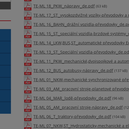
TE-ML 18_PKW_nápravy_de.pdf
(63 kB)
TE-ML 17_ST_vysokozdvižné vozíky-převodovky a
TE-ML 16_BAHN_drážní vozidla-převodovky_de.p
TE-ML 15_ST_speciální vozidla-brzdové systémy_
TE-ML 14_LKW,BUS,ST_automatické převodovky E
TE-ML 13_ST_Speciální vozidla-převodovky_de.pd
TE-ML 11_PKW_mechanické,dvojspojkové a autom
TE-ML 12_BUS_autobusy-nápravy_de.pdf
(137 kB)
TE-ML 01_NKW-mechanické synchronizované pře
TE-ML 03_AM_pracovní stroje-planetové převodo
TE-ML 04_MAR_lodě-převodovky_de.pdf
(96 kB)
TE-ML 05_AM_pracovní stroje-nápravy_de.pdf
(12
TE-ML 06_T_traktory-převodovky_de.pdf
(104 kB)
TE-ML 07_NKW,ST_Hydrostaticky-mechanické a el