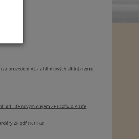
a provedení AL - z hliníkových slitin)
(128 kB)
fluid Life novým olejem ZF Ecofluid A Life
ardéry ZF.pdf
(1014 kB)